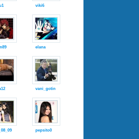
u1
viki6
in89
elana
a12
vani_gotin
_08_09
pepsito0