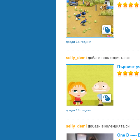
преди 14 години
selly_demi
добави в колекцията си
Първият уче
преди 14 години
selly_demi
добави в колекцията си
One D -----