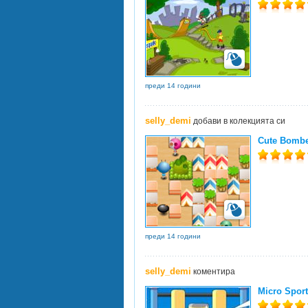
преди 14 години
selly_demi
добави в колекцията си
Cute Bomb
преди 14 години
selly_demi
коментира
Micro Sport