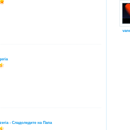
van
eria
zeria - Сладоледите на Папа