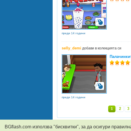
преди 14 години
selly_demi
добави в колекцията си
Палачинкит
преди 14 години
2
3
1
BGflash.com използва "бисквитки", за да осигури правилн
© 2004-2026
BGflash
Контакти
RSS
Следвай