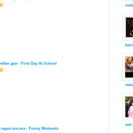
ned
kev
бен ден - First Day At School
stel
asli
 В една посока - Funny Moments