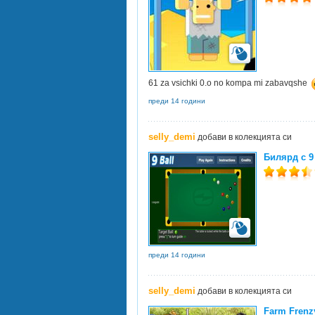
61 za vsichki 0.o no kompa mi zabavqshe
преди 14 години
selly_demi
добави в колекцията си
Билярд с 9
преди 14 години
selly_demi
добави в колекцията си
Farm Frenz