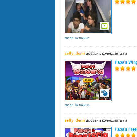
преди 14 години
selly_demi
добави в колекцията си
Papa's Wing
преди 14 години
selly_demi
добави в колекцията си
Papa's Free