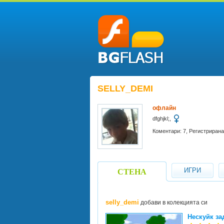
SELLY_DEMI
офлайн
dfghjkl;,
Коментари: 7, Регистрирана
ИГРИ
СТЕНА
selly_demi
добави в колекцията си
Нескуйк за