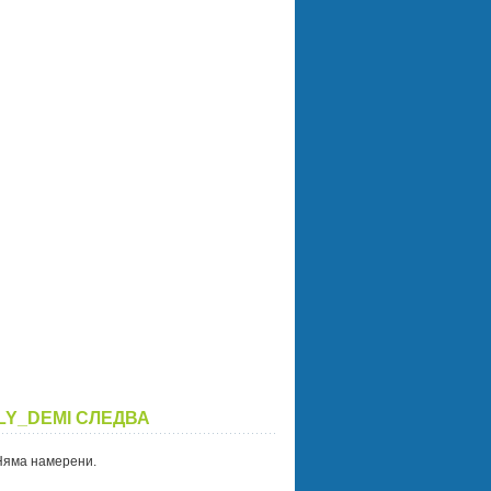
LY_DEMI СЛЕДВА
Няма намерени.