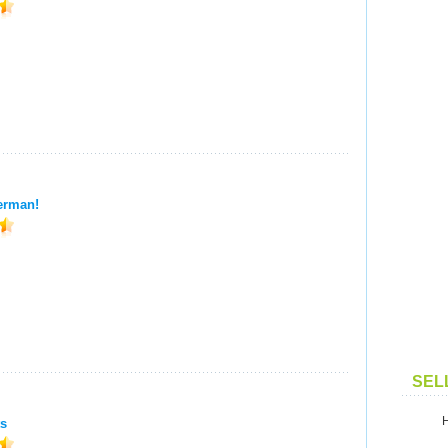
erman!
SEL
s